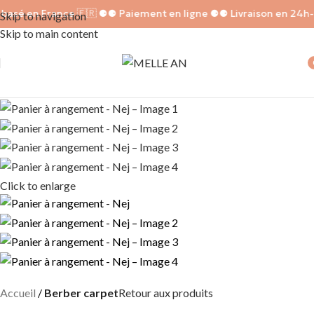
basé en France 🇫🇷 ⚈
⚈ Paiement en ligne ⚈
⚈ Livraison en 24h
Skip to navigation
Skip to main content
i
Click to enlarge
Accueil
Berber carpet
Retour aux produits