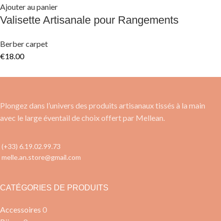
Ajouter au panier
Valisette Artisanale pour Rangements
Berber carpet
€
18.00
Plongez dans l’univers des produits artisanaux tissés à la main
avec le large éventail de choix offert par Mellean.
(+33) 6.19.02.99.73
melle.an.store@gmail.com
CATÉGORIES DE PRODUITS
Accessoires
0