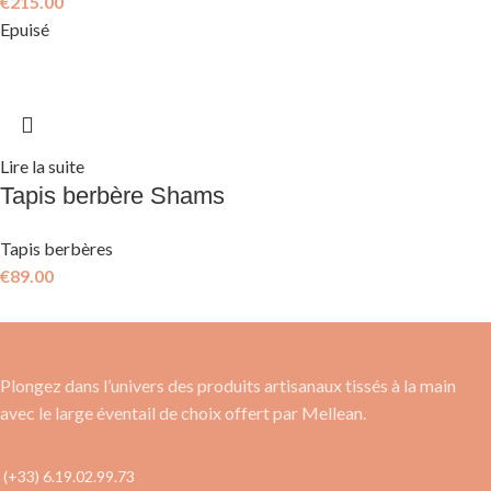
€
215.00
Epuisé
Lire la suite
Tapis berbère Shams
Tapis berbères
€
89.00
Plongez dans l’univers des produits artisanaux tissés à la main
avec le large éventail de choix offert par Mellean.
(+33) 6.19.02.99.73