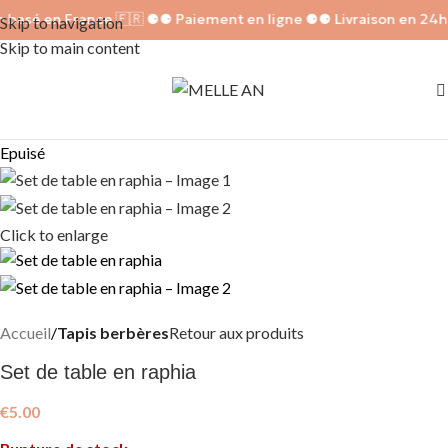
 basé en France 🇫🇷 ⚈
⚈ Paiement en ligne ⚈
⚈ Livraison en 24h
Skip to navigation
Skip to main content
Epuisé
Click to enlarge
Accueil
Tapis berbères
Retour aux produits
Set de table en raphia
€
5.00